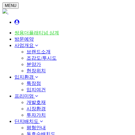
MENU
쌍용더플래티넘 삼계
방문예약
사업개요
브랜드소개
조감도/투시도
분양가
현장위치
입지환경
특장점
입지여건
프리미엄
개발호재
시장환경
투자가치
단지배치도
평형안내
동호수배치도